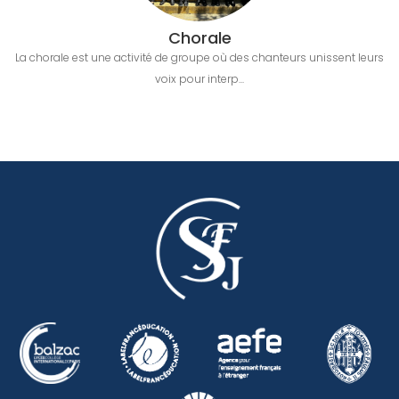
Chorale
La chorale est une activité de groupe où des chanteurs unissent leurs
voix pour interp...