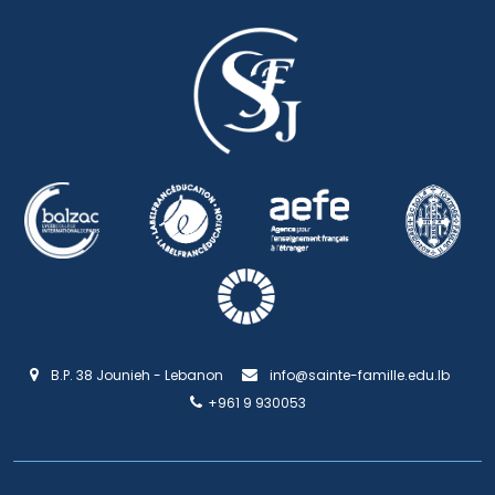
B.P. 38 Jounieh - Lebanon
info@sainte-famille.edu.lb
+961 9 930053