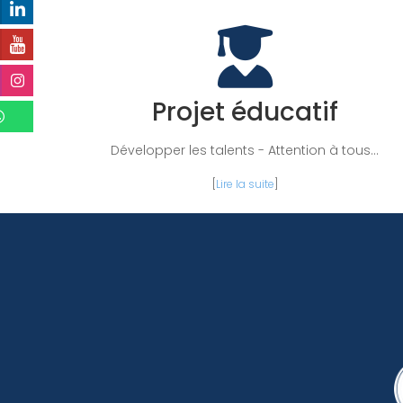
Projet éducatif
Développer les talents - Attention à tous...
[
Lire la suite
]