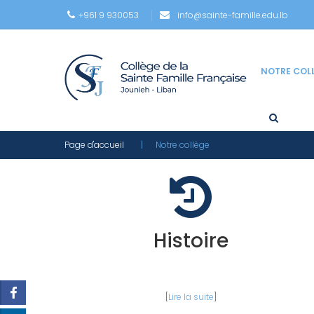
+961 9 930053
info@sainte-famille.edu.lb
NOTRE COL
Page d'accueil
| Notre collège
Histoire
[
Lire la suite
]