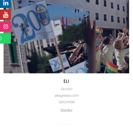
ELI
Doctor
elie@test.com
00123456
Doctor