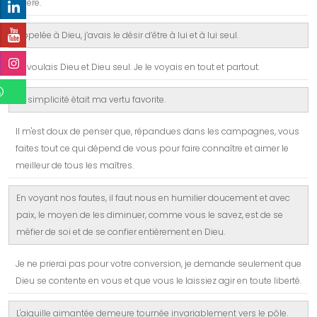
prière.
Appelée à Dieu, j’avais le désir d’être à lui et à lui seul.
Je voulais Dieu et Dieu seul. Je le voyais en tout et partout.
La simplicité était ma vertu favorite.
Il m'est doux de penser que, répandues dans les campagnes, vous
faites tout ce qui dépend de vous pour faire connaître et aimer le
meilleur de tous les maîtres.
En voyant nos fautes, il faut nous en humilier doucement et avec
paix, le moyen de les diminuer, comme vous le savez, est de se
méfier de soi et de se confier entièrement en Dieu.
Je ne prierai pas pour votre conversion, je demande seulement que
Dieu se contente en vous et que vous le laissiez agir en toute liberté.
L'aiguille aimantée demeure tournée invariablement vers le pôle.