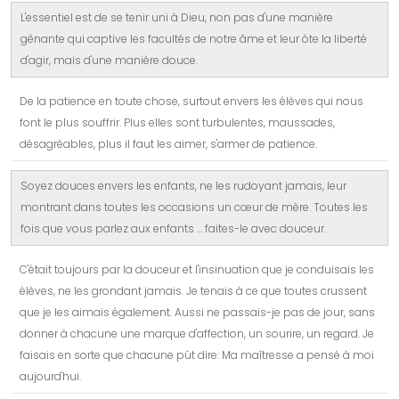
L'essentiel est de se tenir uni à Dieu, non pas d'une manière
gênante qui captive les facultés de notre âme et leur ôte la liberté
d'agir, mais d'une manière douce.
De la patience en toute chose, surtout envers les élèves qui nous
font le plus souffrir. Plus elles sont turbulentes, maussades,
désagréables, plus il faut les aimer, s'armer de patience.
Soyez douces envers les enfants, ne les rudoyant jamais, leur
montrant dans toutes les occasions un cœur de mère. Toutes les
fois que vous parlez aux enfants … faites-le avec douceur.
C'était toujours par la douceur et l'insinuation que je conduisais les
élèves, ne les grondant jamais. Je tenais à ce que toutes crussent
que je les aimais également. Aussi ne passais-je pas de jour, sans
donner à chacune une marque d'affection, un sourire, un regard. Je
faisais en sorte que chacune pût dire: Ma maîtresse a pensé à moi
aujourd'hui.