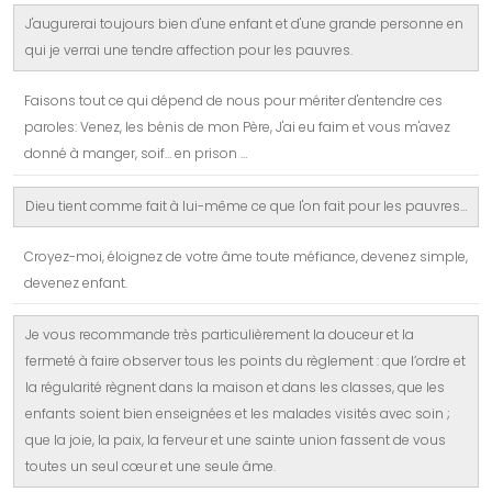
J'augurerai toujours bien d'une enfant et d'une grande personne en
qui je verrai une tendre affection pour les pauvres.
Faisons tout ce qui dépend de nous pour mériter d'entendre ces
paroles: Venez, les bénis de mon Père, J'ai eu faim et vous m'avez
donné à manger, soif… en prison …
Dieu tient comme fait à lui-même ce que l'on fait pour les pauvres…
Croyez-moi, éloignez de votre âme toute méfiance, devenez simple,
devenez enfant.
Je vous recommande très particulièrement la douceur et la
fermeté à faire observer tous les points du règlement : que l’ordre et
la régularité règnent dans la maison et dans les classes, que les
enfants soient bien enseignées et les malades visités avec soin ;
que la joie, la paix, la ferveur et une sainte union fassent de vous
toutes un seul cœur et une seule âme.