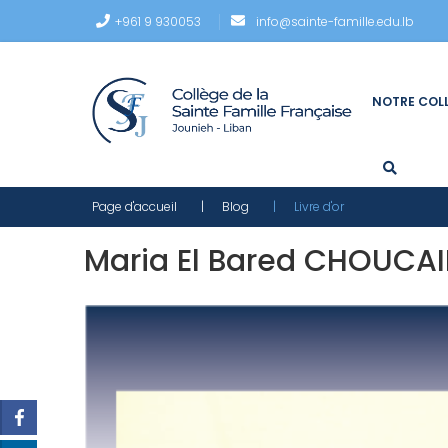
+961 9 930053
info@sainte-famille.edu.lb
NOTRE COL
Page d'accueil
| Blog
| Livre d'or
Maria El Bared CHOUCAI