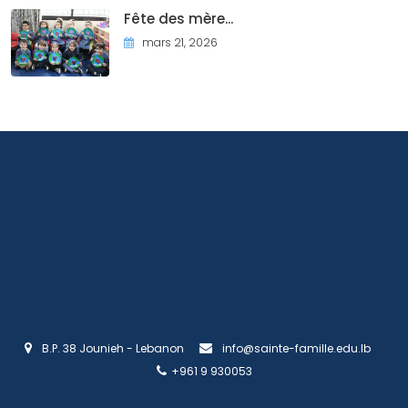
Fête des mère...
mars 21, 2026
B.P. 38 Jounieh - Lebanon
info@sainte-famille.edu.lb
+961 9 930053