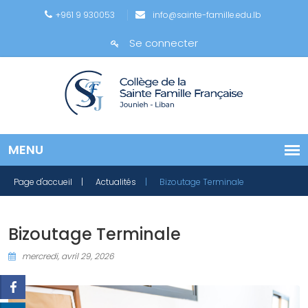
+961 9 930053
info@sainte-famille.edu.lb
Se connecter
Page d'accueil
| Actualités
| Bizoutage Terminale
Bizoutage Terminale
mercredi, avril 29, 2026