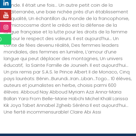
monde. Il était une fois... Un autre petit coin de la
Méditerranée, une baie nichée près d’un établissement
de qualité, Un échantillon du monde de la francophonie,
Un microcosme dont le crédo est la défense de la
langue française et la lutte pour les droits de la femme
et pour le respect des valeurs. Il est aujourd’hui... Un
conte de fées devenu réalité, Des femmes leaders
mondiales, des femmes en lumière, L’amour d’une
langue qui peut déplacer des montagnes, Un univers
éducatif, la Sainte Famille de Jounieh. Il est aujourd’hui...
Un prix remis par S.A.S. le Prince Albert II de Monaco, Cinq
pays lauréats: Bénin...Burundi...Iran...Liban...Togo... 10 élèves,
auteurs et journalistes en herbe, choisis parmi 600
élèves: Abboud Nay Abboud Myriam Azzi Anna-Maria
Ballan Yara From Belle-Marie Habchi Michel Khalil Larissa
Kik Joya Tabet Annabel Zgheib Séréna Il est aujourd’hui...
Une fierté incommensurable! Claire Abi Assi