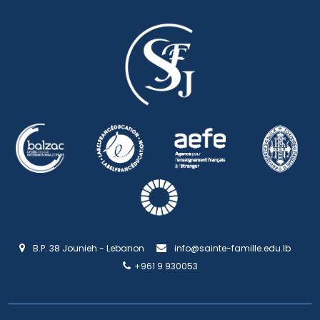
B.P. 38 Jounieh - Lebanon
info@sainte-famille.edu.lb
+961 9 930053