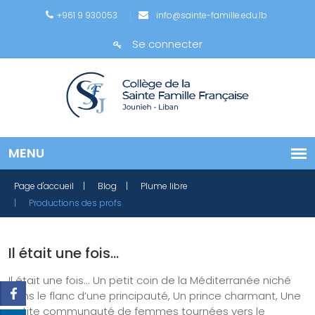
+961 9 930053
info@sainte-famille.edu.lb
Se connecter
Page d'accueil
| Blog
| Plume libre
| Productions des profs
Il était une fois...
Il était une fois... Un petit coin de la Méditerranée niché
dans le flanc d’une principauté, Un prince charmant, Une
petite communauté de femmes tournées vers le